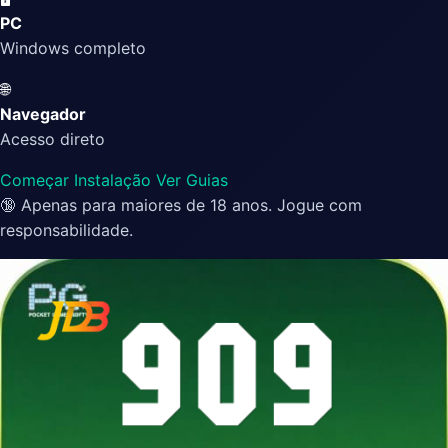
PC
Windows completo
🌐
Navegador
Acesso direto
Começar Instalação
Ver Guias
🔞 Apenas para maiores de 18 anos. Jogue com
responsabilidade.