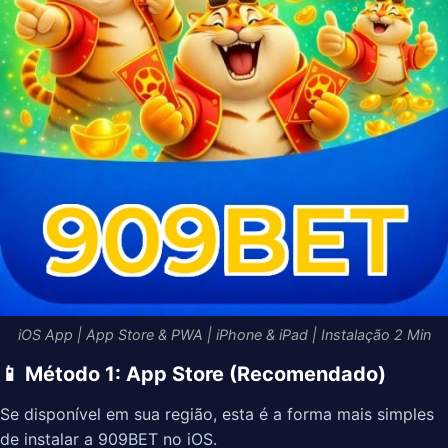
iOS App | App Store & PWA | iPhone & iPad | Instalação 2 Min
📱 Método 1: App Store (Recomendado)
Se disponível em sua região, esta é a forma mais simples
de instalar a 909BET no iOS.