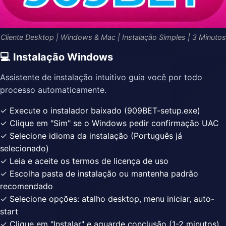
Cliente Desktop | Windows & Mac | Instalação Simples | 3 Minutos
💻 Instalação Windows
Assistente de instalação intuitivo guia você por todo
processo automaticamente.
✓ Execute o instalador baixado (909BET-setup.exe)
✓ Clique em "Sim" se o Windows pedir confirmação UAC
✓ Selecione idioma da instalação (Português já
selecionado)
✓ Leia e aceite os termos de licença de uso
✓ Escolha pasta de instalação ou mantenha padrão
recomendado
✓ Selecione opções: atalho desktop, menu iniciar, auto-
start
✓ Clique em "Instalar" e aguarde conclusão (1-2 minutos)