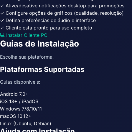
✓ Ative/desative notificações desktop para promoções
✓ Configure opções de gráficos (qualidade, resolução)
✓ Defina preferências de áudio e interface
✓ Cliente está pronto para uso completo
💻 Instalar Cliente PC
Guias de Instalação
Escolha sua plataforma.
Plataformas Suportadas
Guias disponíveis:
Android 7.0+
iOS 13+ / iPadOS
Windows 7/8/10/11
macOS 10.12+
Linux (Ubuntu, Debian)
Ajuda com Instalação