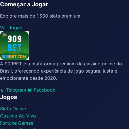
Começar a Jogar
Explore mais de 1.500 slots premium
Ver Jogos
A 909BET é a plataforma premium de cassino online do
Brasil, oferecendo experiência de jogo segura, justa e
emocionante desde 2020.
📱 Telegram
📘 Facebook
Jogos
Slots Online
Cassino Ao Vivo
Fortune Games