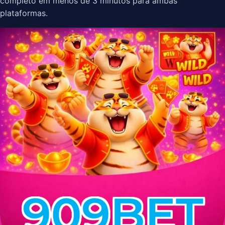
completo em menos de 3 minutos para ambas
plataformas.