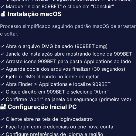
✓ Marque "Iniciar 909BET" e clique em "Concluir"
🍎 Instalação macOS
Processo simplificado seguindo padrão macOS de arrastar
e soltar.
✓ Abra o arquivo DMG baixado (909BET.dmg)
✓ Janela de instalação abre mostrando ícone da 909BET
✓ Arraste ícone 909BET para pasta Applications ao lado
✓ Aguarde cópia dos arquivos finalizar (30 segundos)
✓ Ejete o DMG clicando no ícone de ejetar
✓ Abra Finder > Applications e localize 909BET
✓ Clique direito em 909BET e selecione "Abrir"
✓ Confirme "Abrir" na janela de segurança (primeira vez)
🔐 Configuração Inicial PC
✓ Cliente abre na tela de login/cadastro
✓ Faça login com credenciais ou crie nova conta
✓ Configure preferências de idioma e região