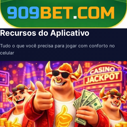
Recursos do Aplicativo
Tudo o que você precisa para jogar com conforto no
celular